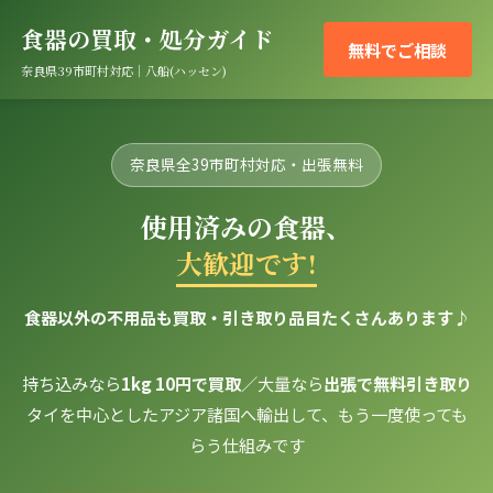
食器の買取・処分ガイド
無料でご相談
奈良県39市町村対応｜八船(ハッセン)
奈良県全39市町村対応・出張無料
使用済みの食器、
大歓迎です!
食器以外の不用品も買取・引き取り品目たくさんあります♪
持ち込みなら
1kg 10円で買取
／大量なら
出張で無料引き取り
タイを中心としたアジア諸国へ輸出して、もう一度使っても
らう仕組みです