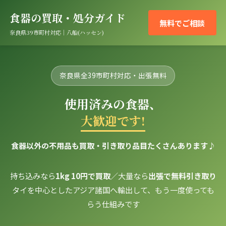
食器の買取・処分ガイド
無料でご相談
奈良県39市町村対応｜八船(ハッセン)
奈良県全39市町村対応・出張無料
使用済みの食器、
大歓迎です!
食器以外の不用品も買取・引き取り品目たくさんあります♪
持ち込みなら
1kg 10円で買取
／大量なら
出張で無料引き取り
タイを中心としたアジア諸国へ輸出して、もう一度使っても
らう仕組みです