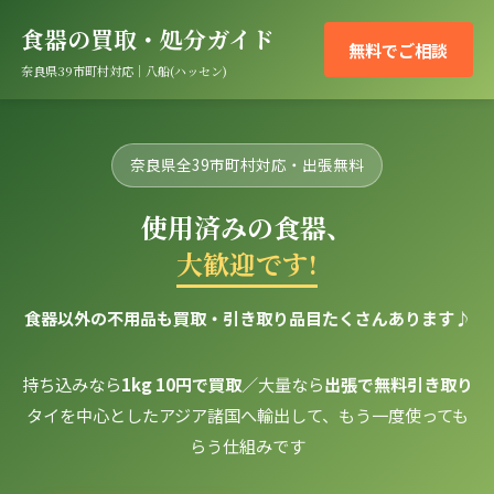
食器の買取・処分ガイド
無料でご相談
奈良県39市町村対応｜八船(ハッセン)
奈良県全39市町村対応・出張無料
使用済みの食器、
大歓迎です!
食器以外の不用品も買取・引き取り品目たくさんあります♪
持ち込みなら
1kg 10円で買取
／大量なら
出張で無料引き取り
タイを中心としたアジア諸国へ輸出して、もう一度使っても
らう仕組みです