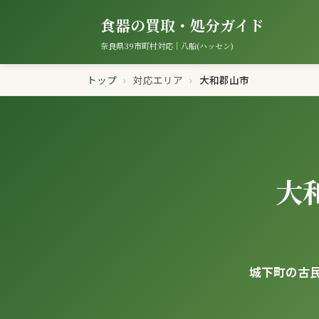
食器の買取・処分ガイド
奈良県39市町村対応｜八船(ハッセン)
トップ
›
対応エリア
›
大和郡山市
大
城下町の古