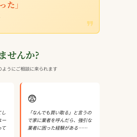
った」
す
ませんか?
のようにご相談に来られます
😨
てし
「なんでも買い取る」と言うの
ユー
で家に業者を呼んだら、強引な
って
業者に困った経験がある……