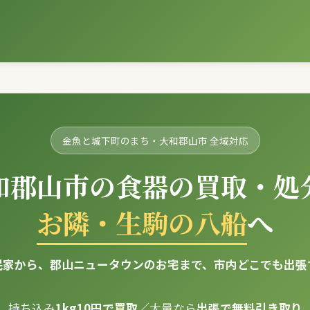
金魚と城下町のまち・大和郡山市 全域対応
和郡山市の食器の買取・処
お隣・生駒の八船
へ
民家から、郡山ニュータウンのお宅まで、市内どこでも出張
持ち込み
1kg10円で買取
／大量なら
出張で無料引き取り