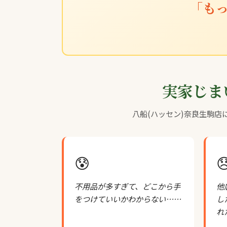
「も
実家じま
八船(ハッセン)奈良生駒
😰

不用品が多すぎて、どこから手
他
をつけていいかわからない……
し
れ