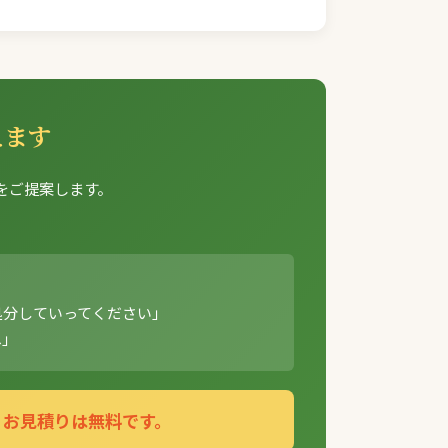
えます
をご提案します。
。
処分していってください」
へ」
。お見積りは無料です。