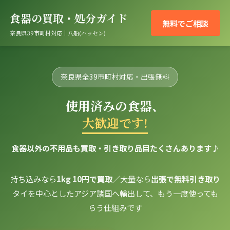
食器の買取・処分ガイド
無料でご相談
奈良県39市町村対応｜八船(ハッセン)
奈良県全39市町村対応・出張無料
使用済みの食器、
大歓迎です!
食器以外の不用品も買取・引き取り品目たくさんあります♪
持ち込みなら
1kg 10円で買取
／大量なら
出張で無料引き取り
タイを中心としたアジア諸国へ輸出して、もう一度使っても
らう仕組みです