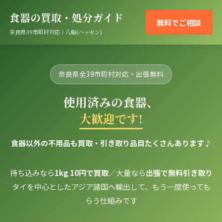
食器の買取・処分ガイド
無料でご相談
奈良県39市町村対応｜八船(ハッセン)
奈良県全39市町村対応・出張無料
使用済みの食器、
大歓迎です!
食器以外の不用品も買取・引き取り品目たくさんあります♪
持ち込みなら
1kg 10円で買取
／大量なら
出張で無料引き取り
タイを中心としたアジア諸国へ輸出して、もう一度使っても
らう仕組みです