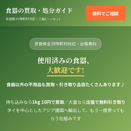
食器の買取・処分ガイド
無料でご相談
奈良県39市町村対応｜八船(ハッセン)
奈良県全39市町村対応・出張無料
使用済みの食器、
大歓迎です!
食器以外の不用品も買取・引き取り品目たくさんあります♪
持ち込みなら
1kg 10円で買取
／大量なら
出張で無料引き取り
タイを中心としたアジア諸国へ輸出して、もう一度使っても
らう仕組みです